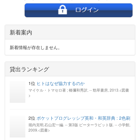
新着案内
新着情報が存在しません。
貸出ランキング
1位
ヒトはなぜ協力するのか
マイケル・トマセロ著 ; 橋彌和秀訳. -- 勁草書房, 2013.<図書
>
2位
ポケットプログレッシブ英和・和英辞典 : 2色刷
堀内克明,石山宏一編. -- 第3版 ピーターラビット版. -- 小学館,
2009.<図書>